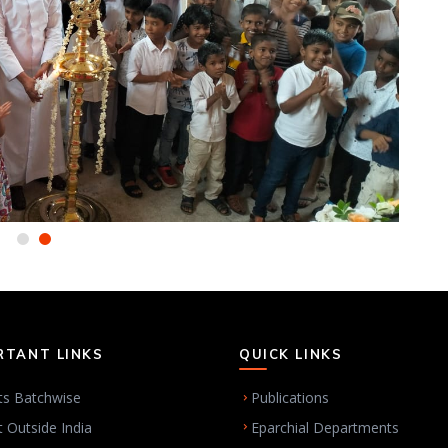
RTANT LINKS
QUICK LINKS
ts Batchwise
Publications
t Outside India
Eparchial Departments