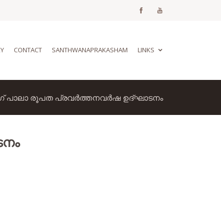
RY
CONTACT
SANTHWANAPRAKASHAM
LINKS
ഗ് പാലാ രൂപത പ്രവർത്തനവർഷ ഉദ്ഘാടനം
ടനം