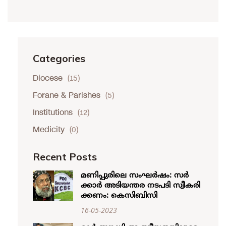
Categories
Diocese
(15)
Forane & Parishes
(5)
Institutions
(12)
Medicity
(0)
Recent Posts
മ​ണി​പ്പു​രി​ലെ സം​ഘ​ർ​ഷം: സ​ർ​
ക്കാ​ർ അ​ടി​യ​ന്ത​ര ന​ട​പ​ടി​ സ്വീ​ക​രി​
ക്ക​ണം: കെ​സി​ബി​സി
16-05-2023