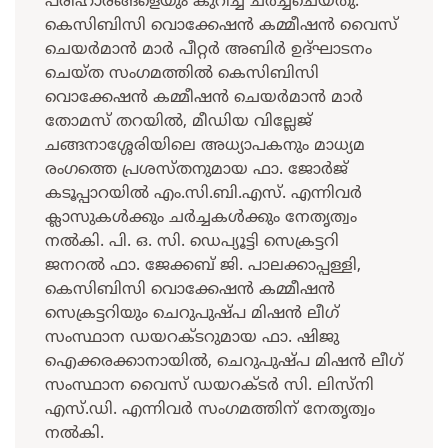
പരിഹാരങ്ങളെയും കുറിച്ച് ചർച്ചചെയ്തു.
കെസിബിസി വൊക്കേഷൻ കമ്മീഷൻ വൈസ്
ചെയർമാൻ മാർ പീറ്റർ അബിർ ഉദ്ഘാടനം
ചെയ്ത സംഗമത്തിൽ കെസിബിസി
വൊക്കേഷൻ കമ്മീഷൻ ചെയർമാൻ മാർ
തോമസ് തറയിൽ, മീഡിയ വില്ലേജ്
ചങ്ങനാശ്ശേരിയിലെ അധ്യാപകനും മാധ്യമ
രംഗത്തെ പ്രശസ്തനുമായ ഫാ. ജോർജ്
കടൂപ്പാറയിൽ എം.സി.ബി.എസ്. എന്നിവർ
ക്ലാസുകൾക്കും ചർച്ചകൾക്കും നേതൃത്വം
നൽകി. പി. ഒ. സി. ഡെപ്യൂട്ടി സെക്രട്ടറി
ജനറൽ ഫാ. ജേക്കബ് ജി. പാലക്കാപ്പള്ളി,
കെസിബിസി വൊക്കേഷൻ കമ്മീഷൻ
സെക്രട്ടറിയും ചെറുപുഷ്പ മിഷൻ ലീഗ്
സംസ്ഥാന ഡയറക്ടറുമായ ഫാ. ഷിജു
ഐക്കരക്കാനായിൽ, ചെറുപുഷ്പ മിഷൻ ലീഗ്
സംസ്ഥാന വൈസ് ഡയറക്ടർ സി. ലിസ്നി
എസ്.ഡി. എന്നിവർ സംഗമത്തിന് നേതൃത്വം
നൽകി.