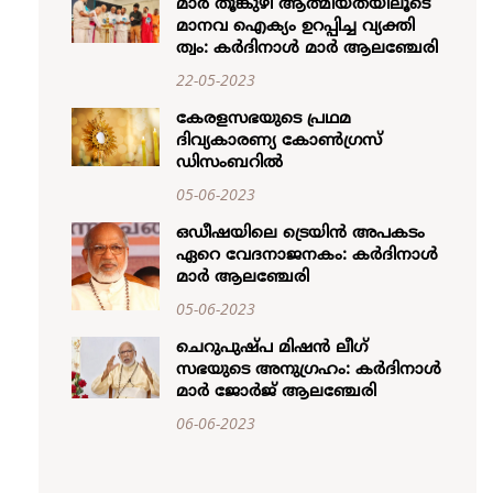
മാ​ർ തൂ​ങ്കു​ഴി ആ​ത്മീ​യ​ത​യി​ലൂ​ടെ
മാ​ന​വ​ ഐ​ക്യം ഉ​റ​പ്പി​ച്ച വ്യ​ക്തി​
ത്വം: ക​ർ​ദി​നാ​ൾ മാ​ർ ആ​ല​ഞ്ചേ​രി
22-05-2023
കേരളസഭയുടെ പ്രഥമ
ദിവ്യകാരണ്യ കോൺഗ്രസ്
ഡിസംബറിൽ
05-06-2023
ഒഡീഷയിലെ ട്രെയിൻ അപകടം
ഏറെ വേദനാജനകം: കർദിനാൾ
മാർ ആലഞ്ചേരി
05-06-2023
ചെറുപുഷ്പ മിഷൻ ലീഗ്
സഭയുടെ അനുഗ്രഹം: കർദിനാൾ
മാർ ജോർജ് ആലഞ്ചേരി
06-06-2023