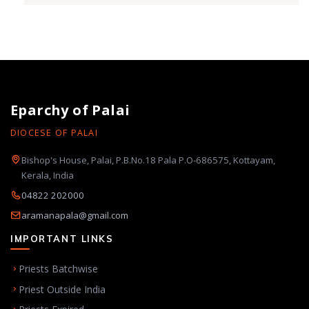
Eparchy of Palai
DIOCESE OF PALAI
Bishop's House, Palai, P.B.No.18 Pala P.O-686575, Kottayam,
Kerala, India
04822 202000
aramanapala@gmail.com
IMPORTANT LINKS
Priests Batchwise
Priest Outside India